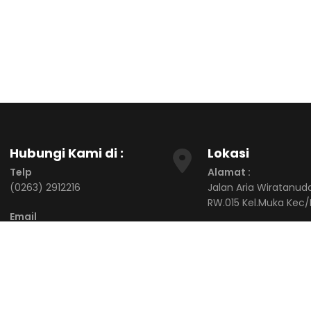
Hubungi Kami di :
Lokasi
Telp
Alamat :
(0263) 2912216
Jalan Aria Wiratanud
RW.015 Kel.Muka Kec/
Email
puskesmasmuka@gmail.com
Alamat :