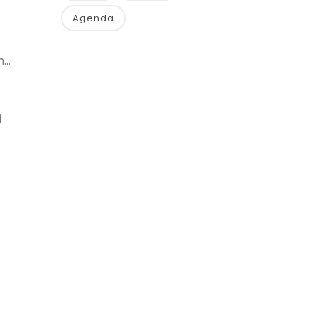
Agenda
..
i